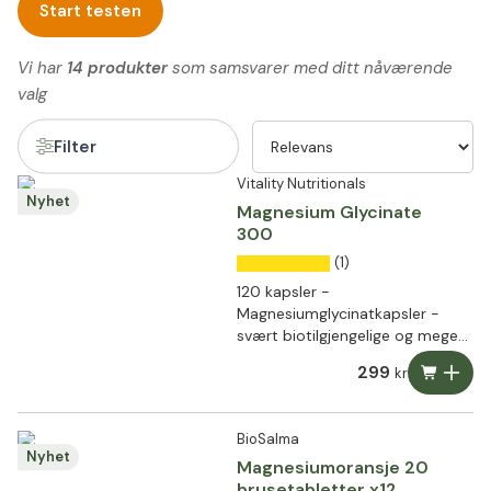
Start testen
Vi har
14 produkter
som samsvarer med ditt nåværende
valg
Filter
Vitality Nutritionals
Nyhet
Magnesium Glycinate
300
(1)
120 kapsler -
Magnesiumglycinatkapsler -
svært biotilgjengelige og meget
godt tolerert
299
kr
BioSalma
Nyhet
Magnesiumoransje 20
brusetabletter x12