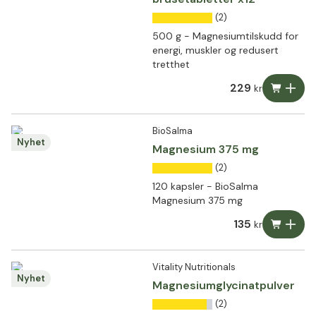
(2)
500 g - Magnesiumtilskudd for
energi, muskler og redusert
tretthet
229
kr
BioSalma
Nyhet
Magnesium 375 mg
(2)
120 kapsler - BioSalma
Magnesium 375 mg
135
kr
Vitality Nutritionals
Nyhet
Magnesiumglycinatpulver
(2)