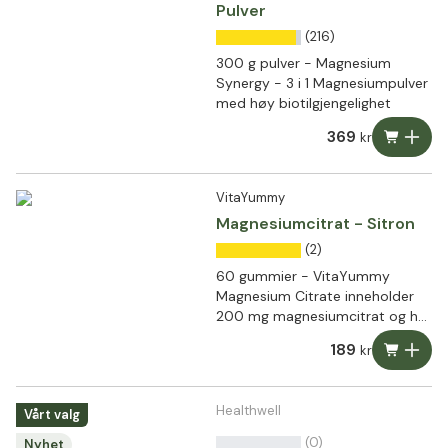
Pulver
(216)
300 g pulver - Magnesium
Synergy - 3 i 1 Magnesiumpulver
med høy biotilgjengelighet
369
kr
VitaYummy
Magnesiumcitrat - Sitron
(2)
60 gummier - VitaYummy
Magnesium Citrate inneholder
200 mg magnesiumcitrat og har
en deilig sitronsmak.
189
kr
Healthwell
Vårt valg
(0)
Nyhet