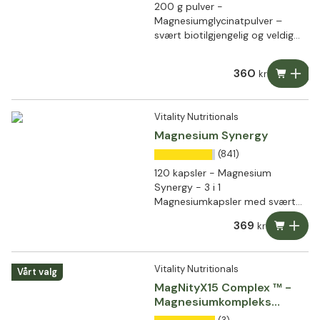
200 g pulver -
Magnesiumglycinatpulver –
svært biotilgjengelig og veldig
godt tolerert
360
kr
Vitality Nutritionals
Magnesium Synergy
(841)
120 kapsler - Magnesium
Synergy - 3 i 1
Magnesiumkapsler med svært
høy biotilgjengelighet
369
kr
Vitality Nutritionals
Vårt valg
MagNityX15 Complex ™ -
Magnesiumkompleks
med 15 forbindelser