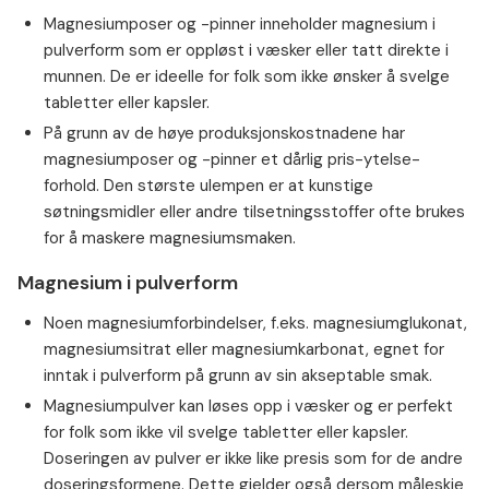
Magnesiumposer og -pinner inneholder magnesium i
pulverform som er oppløst i væsker eller tatt direkte i
munnen. De er ideelle for folk som ikke ønsker å svelge
tabletter eller kapsler.
⁠⁠På grunn av de høye produksjonskostnadene har
magnesiumposer og -pinner et dårlig pris-ytelse-
forhold. Den største ulempen er at kunstige
søtningsmidler eller andre tilsetningsstoffer ofte brukes
for å maskere magnesiumsmaken.
Magnesium i pulverform
Noen magnesiumforbindelser, f.eks. magnesiumglukonat,
magnesiumsitrat eller magnesiumkarbonat, egnet for
inntak i pulverform på grunn av sin akseptable smak.
⁠⁠Magnesiumpulver kan løses opp i væsker og er perfekt
for folk som ikke vil svelge tabletter eller kapsler.
Doseringen av pulver er ikke like presis som for de andre
doseringsformene. Dette gjelder også dersom måleskje