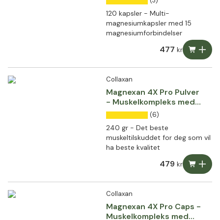
(3)
120 kapsler - Multi-
magnesiumkapsler med 15
magnesiumforbindelser
477
kr
Collaxan
Magnexan 4X Pro Pulver
- Muskelkompleks med
magnesiumkraft
(6)
240 gr - Det beste
muskeltilskuddet for deg som vil
ha beste kvalitet
479
kr
Collaxan
Magnexan 4X Pro Caps -
Muskelkompleks med