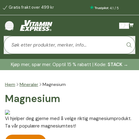
Gratis frakt over 499 kr
:
4.1
/
5
meny
Kjøp mer, spar mer. Opptil 15 % rabatt | Kode:
STACK
→
Hjem
Mineraler
Magnesium
Magnesium
Vi hjelper deg gjerne med å velge riktig magnesiumprodukt.
Ta vår populære magnesiumtest!