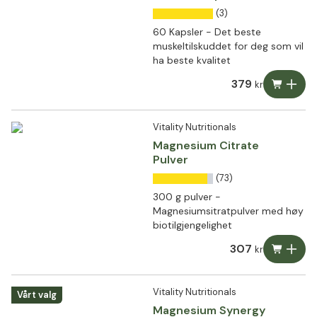
magnesiumkraft
(3)
60 Kapsler - Det beste
muskeltilskuddet for deg som vil
ha beste kvalitet
379
kr
Vitality Nutritionals
Magnesium Citrate
Pulver
(73)
300 g pulver -
Magnesiumsitratpulver med høy
biotilgjengelighet
307
kr
Vitality Nutritionals
Vårt valg
Magnesium Synergy