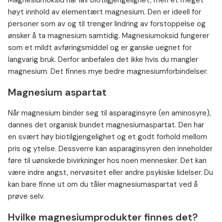
Magnesiumoksid har lav biotilgjengelighet, men et meget
høyt innhold av elementært magnesium. Den er ideell for
personer som av og til trenger lindring av forstoppelse og
ønsker å ta magnesium samtidig. Magnesiumoksid fungerer
som et mildt avføringsmiddel og er ganske uegnet for
langvarig bruk. Derfor anbefales det ikke hvis du mangler
magnesium. Det finnes mye bedre magnesiumforbindelser.
Magnesium aspartat
Når magnesium binder seg til asparaginsyre (en aminosyre),
dannes det organisk bundet magnesiumaspartat. Den har
en svært høy biotilgjengelighet og et godt forhold mellom
pris og ytelse. Dessverre kan asparaginsyren den inneholder
føre til uønskede bivirkninger hos noen mennesker. Det kan
være indre angst, nervøsitet eller andre psykiske lidelser. Du
kan bare finne ut om du tåler magnesiumaspartat ved å
prøve selv.
Hvilke magnesiumprodukter finnes det?