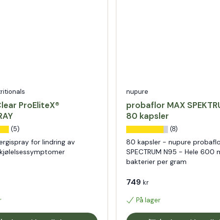
tritionals
nupure
lear ProEliteX®
probaflor MAX SPEKT
RAY
80 kapsler
(5)
(8)
ergispray for lindring av
80 kapsler - nupure probafl
rkjølelsessymptomer
SPECTRUM N95 - Hele 600 mi
bakterier per gram
749
kr
r
På lager