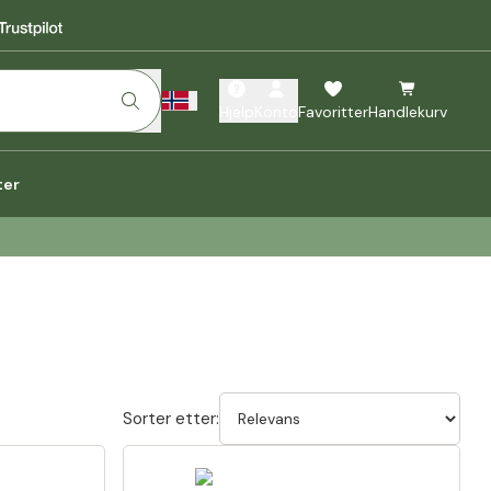
Hjelp
Konto
Favoritter
Handlekurv
ter
Sorter etter: