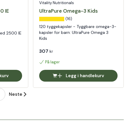
Vitality Nutritionals
0 IE
UltraPure Omega-3 Kids
(16)
120 tyggekapsler - Tyggbare omega-3-
kapsler for barn: UltraPure Omega 3
med 2500 IE
Kids
307
kr
På lager
kurv
Legg i handlekurv
3
Neste