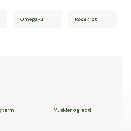
Omega-3
Rosenrot
g tarm
Muskler og ledd
P