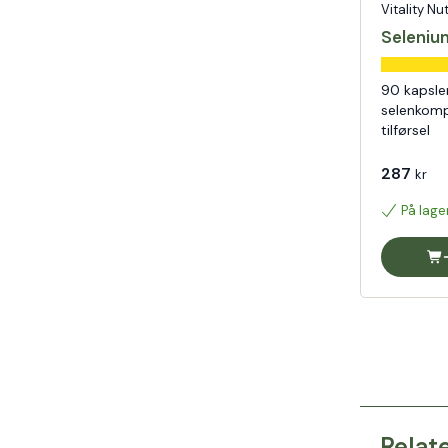
Vitality Nu
Seleniu
90 kapsle
selenkomp
tilførsel
287
kr
På lage
Relat