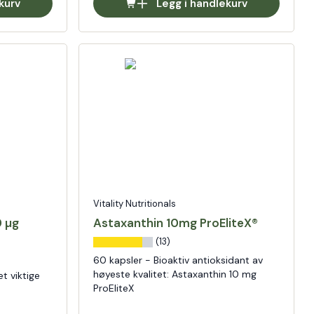
kurv
Legg i handlekurv
Vitality Nutritionals
0 µg
Astaxanthin 10mg ProEliteX®
(13)
60 kapsler - Bioaktiv antioksidant av
høyeste kvalitet: Astaxanthin 10 mg
t viktige
ProEliteX