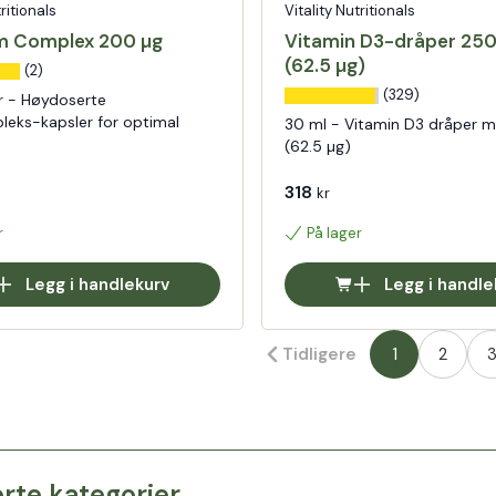
tritionals
Vitality Nutritionals
m Complex 200 µg
Vitamin D3-dråper 250
(62.5 µg)
(2)
(329)
r - Høydoserte
leks-kapsler for optimal
30 ml - Vitamin D3 dråper 
(62.5 µg)
318
kr
r
På lager
Legg i handlekurv
Legg i handle
Tidligere
1
2
erte kategorier