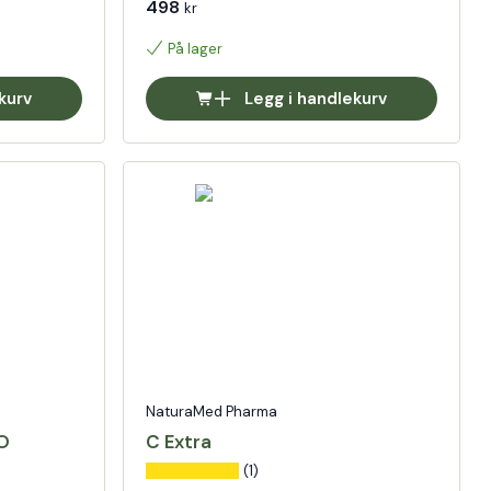
498
kr
På lager
kurv
Legg i handlekurv
NaturaMed Pharma
RO
C Extra
(1)