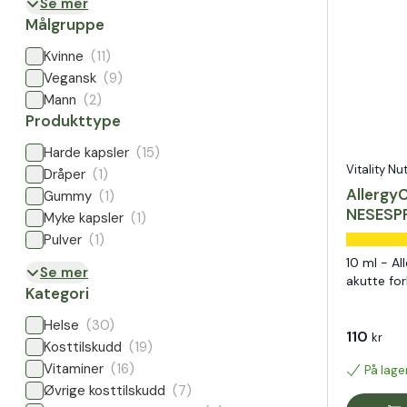
Se mer
Målgruppe
Kvinne
(11)
Vegansk
(9)
Mann
(2)
Produkttype
Harde kapsler
(15)
Vitality Nu
Dråper
(1)
AllergyC
Gummy
(1)
NESESP
Myke kapsler
(1)
Pulver
(1)
10 ml - All
Se mer
akutte fo
Kategori
Helse
(30)
110
kr
Kosttilskudd
(19)
Vitaminer
(16)
På lage
Øvrige kosttilskudd
(7)