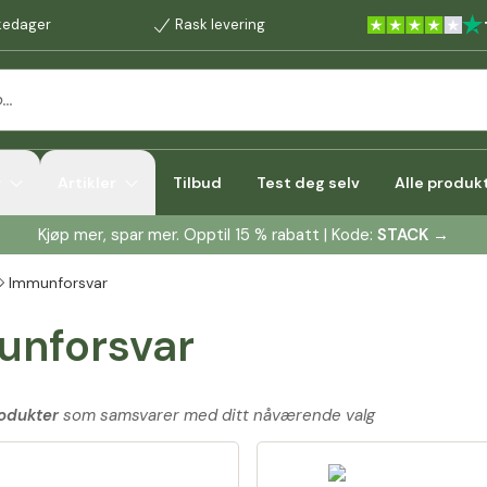
rkedager
Rask levering
r
Artikler
Tilbud
Test deg selv
Alle produk
Kjøp mer, spar mer. Opptil 15 % rabatt | Kode:
STACK
→
Immunforsvar
unforsvar
odukter
som samsvarer med ditt nåværende valg