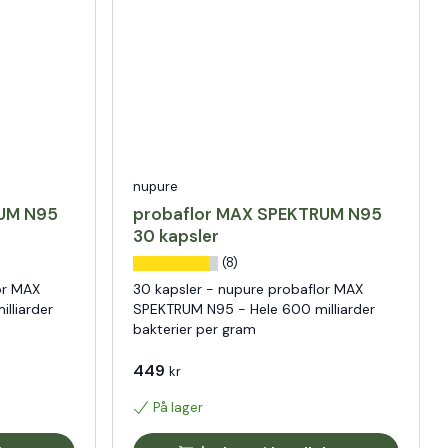
nupure
RUM N95
probaflor MAX SPEKTRUM N95
30 kapsler
(8)
or MAX
30 kapsler - nupure probaflor MAX
lliarder
SPEKTRUM N95 - Hele 600 milliarder
bakterier per gram
449
kr
På lager