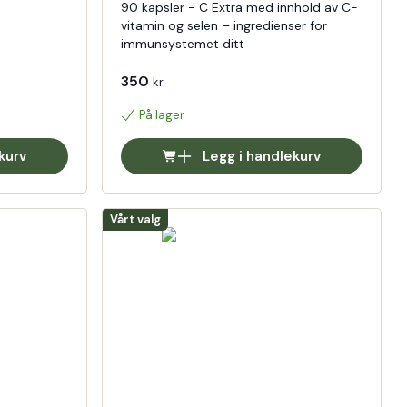
90 kapsler - C Extra med innhold av C-
vitamin og selen – ingredienser for
immunsystemet ditt
350
kr
På lager
kurv
Legg i handlekurv
Vårt valg