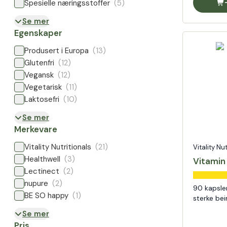
Spesielle næringsstoffer
(5)
Se mer
Egenskaper
Produsert i Europa
(13)
Glutenfri
(12)
Vegansk
(12)
Vegetarisk
(11)
Laktosefri
(10)
Se mer
Merkevare
Vitality Nutritionals
(21)
Vitality Nu
Healthwell
(3)
Vitamin
Lectinect
(2)
nupure
(2)
90 kapsle
BE SO happy
(1)
sterke bei
Se mer
Pris