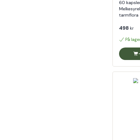
60 kapsler
Melkesyreb
tarmflora
498
kr
På lage