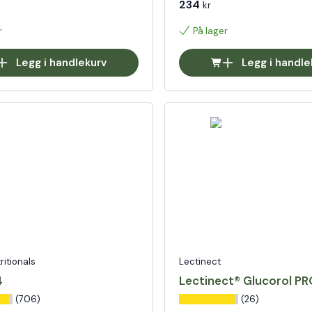
234
kr
r
På lager
Legg i handlekurv
Legg i handle
tritionals
Lectinect
4
Lectinect® Glucorol P
(706)
(26)