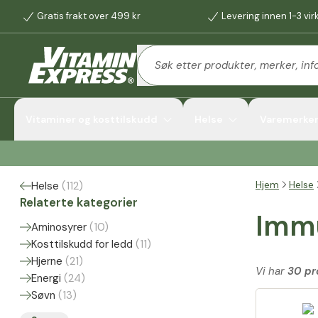
Gratis frakt over 499 kr
Levering innen 1-3 vi
Vitaminer og kosttilskudd
Helse
Varemerke
Hjem
Helse
Helse
(
112
)
Relaterte kategorier
Imm
Aminosyrer
(
10
)
Kosttilskudd for ledd
(
11
)
Hjerne
(
21
)
Vi har
30 pr
Energi
(
24
)
Søvn
(
13
)