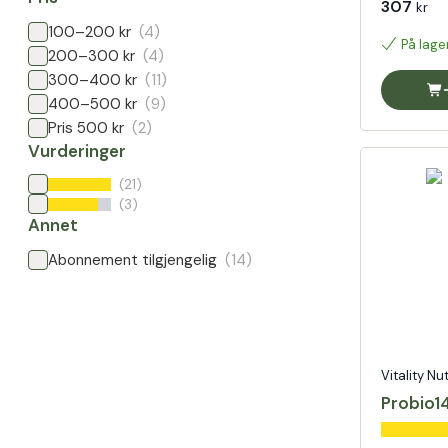
307
kr
100–200 kr
(4)
På lage
200–300 kr
(4)
300–400 kr
(11)
400–500 kr
(9)
Pris 500 kr
(2)
Vurderinger
(21)
(3)
Annet
Abonnement tilgjengelig
(14)
Vitality Nu
Probio1