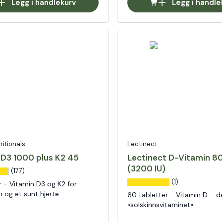
Legg i handlekurv
Legg i handle
tritionals
Lectinect
 D3 1000 plus K2 45
Lectinect D-Vitamin 8
(3200 IU)
(177)
(1)
r - Vitamin D3 og K2 for
n og et sunt hjerte
60 tabletter - Vitamin D – de
«solskinnsvitaminet»