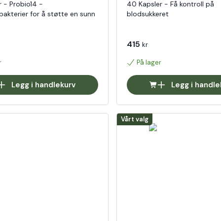
 - Probio14 -
40 Kapsler - Få kontroll på
akterier for å støtte en sunn
blodsukkeret
415
kr
r
På lager
Legg i handlekurv
Legg i handle
Vårt valg