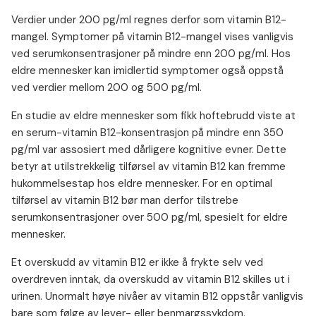
Verdier under 200 pg/ml regnes derfor som vitamin B12-
mangel. Symptomer på vitamin B12-mangel vises vanligvis
ved serumkonsentrasjoner på mindre enn 200 pg/ml. Hos
eldre mennesker kan imidlertid symptomer også oppstå
ved verdier mellom 200 og 500 pg/ml.
En studie av eldre mennesker som fikk hoftebrudd viste at
en serum-vitamin B12-konsentrasjon på mindre enn 350
pg/ml var assosiert med dårligere kognitive evner. Dette
betyr at utilstrekkelig tilførsel av vitamin B12 kan fremme
hukommelsestap hos eldre mennesker. For en optimal
tilførsel av vitamin B12 bør man derfor tilstrebe
serumkonsentrasjoner over 500 pg/ml, spesielt for eldre
mennesker.
Et overskudd av vitamin B12 er ikke å frykte selv ved
overdreven inntak, da overskudd av vitamin B12 skilles ut i
urinen. Unormalt høye nivåer av vitamin B12 oppstår vanligvis
bare som følge av lever- eller benmargssykdom.