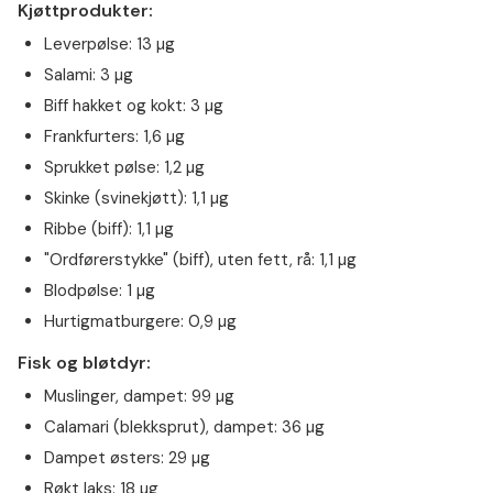
Kjøttprodukter:
Leverpølse: 13 µg
Salami: 3 µg
Biff hakket og kokt: 3 µg
Frankfurters: 1,6 µg
Sprukket pølse: 1,2 µg
Skinke (svinekjøtt): 1,1 µg
Ribbe (biff): 1,1 µg
"Ordførerstykke" (biff), uten fett, rå: 1,1 µg
Blodpølse: 1 µg
Hurtigmatburgere: 0,9 µg
Fisk og bløtdyr:
Muslinger, dampet: 99 µg
Calamari (blekksprut), dampet: 36 µg
Dampet østers: 29 µg
Røkt laks: 18 µg