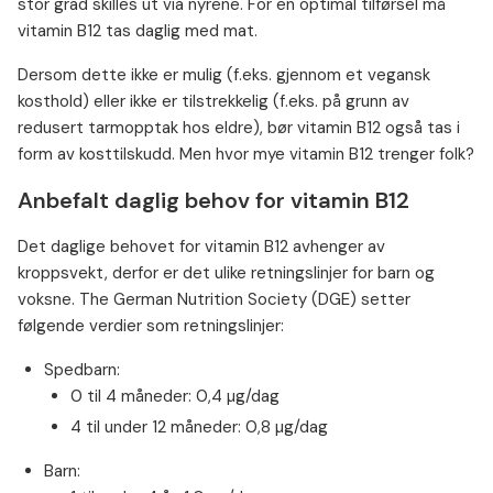
stor grad skilles ut via nyrene. For en optimal tilførsel må
vitamin B12 tas daglig med mat.
Dersom dette ikke er mulig (f.eks. gjennom et vegansk
kosthold) eller ikke er tilstrekkelig (f.eks. på grunn av
redusert tarmopptak hos eldre), bør vitamin B12 også tas i
form av kosttilskudd. Men hvor mye vitamin B12 trenger folk?
Anbefalt daglig behov for vitamin B12
Det daglige behovet for vitamin B12 avhenger av
kroppsvekt, derfor er det ulike retningslinjer for barn og
voksne. The German Nutrition Society (DGE) setter
følgende verdier som retningslinjer:
Spedbarn:
0 til 4 måneder: 0,4 µg/dag
4 til under 12 måneder: 0,8 µg/dag
Barn: