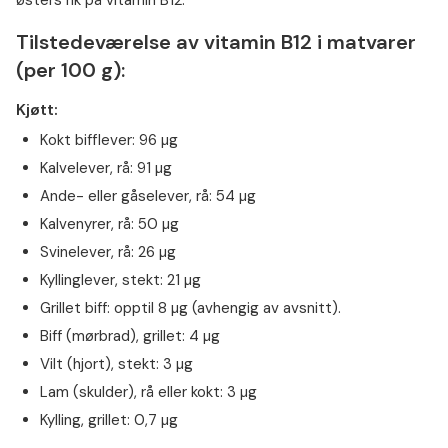
østers rik på vitamin B12.
Tilstedeværelse av vitamin B12 i matvarer
(per 100 g):
Kjøtt:
Kokt bifflever: 96 µg
Kalvelever, rå: 91 µg
Ande- eller gåselever, rå: 54 µg
Kalvenyrer, rå: 50 µg
Svinelever, rå: 26 µg
Kyllinglever, stekt: 21 µg
Grillet biff: opptil 8 µg (avhengig av avsnitt).
Biff (mørbrad), grillet: 4 µg
Vilt (hjort), stekt: 3 µg
Lam (skulder), rå eller kokt: 3 µg
Kylling, grillet: 0,7 µg