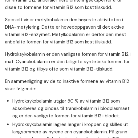
for vitamin B12, anbefaler flere ernæringseksperter å ta
disse to formene for vitamin B12 som kosttilskudd.
Spesielt viser metylkobalamin den høyeste aktiviteten i
DNA-metylering. Dette er hovedoppgaven til det aktive
vitamin B12-enzymet. Metylkobalamin er derfor den mest
anbefalte formen for vitamin B12 som kosttilskudd.
Hydroksykobalamin er den vanligste formen for vitamin B12 i
mat. Cyanokobalamin er den billigste syntetiske formen for
vitamin B12 og tilbys ofte som vitamin B12-tilskudd.
En sammenligning av de to inaktive formene av vitamin B12
viser følgende:
Hydroksykobalamin utgjør 50 % av vitamin B12 som
absorberes og bindes til transkobalamin i blodplasmaet
og er den vanligste formen for vitamin B12 i blodet.
Hydroksykobalamin lagres lenger i kroppen og skilles ut
langsommere av nyrene enn cyanokobalamin. På grunn