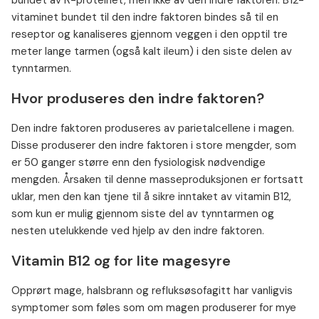
bundet av R-proteinet, men ikke av den indre faktoren. B12-
vitaminet bundet til den indre faktoren bindes så til en
reseptor og kanaliseres gjennom veggen i den opptil tre
meter lange tarmen (også kalt ileum) i den siste delen av
tynntarmen.
Hvor produseres den indre faktoren?
Den indre faktoren produseres av parietalcellene i magen.
Disse produserer den indre faktoren i store mengder, som
er 50 ganger større enn den fysiologisk nødvendige
mengden. Årsaken til denne masseproduksjonen er fortsatt
uklar, men den kan tjene til å sikre inntaket av vitamin B12,
som kun er mulig gjennom siste del av tynntarmen og
nesten utelukkende ved hjelp av den indre faktoren.
Vitamin B12 og for lite magesyre
Opprørt mage, halsbrann og refluksøsofagitt har vanligvis
symptomer som føles som om magen produserer for mye