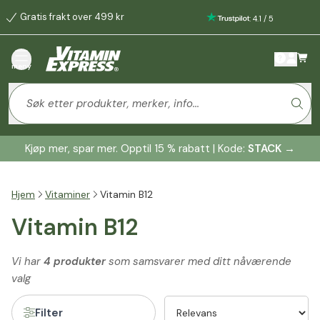
Gratis frakt over 499 kr
:
4.1
/
5
meny
Kjøp mer, spar mer. Opptil 15 % rabatt | Kode:
STACK
→
Hjem
Vitaminer
Vitamin B12
Vitamin B12
Vi har
4 produkter
som samsvarer med ditt nåværende
valg
Filter