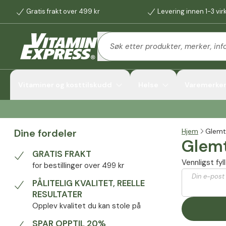
Gratis frakt over 499 kr
Levering innen 1-3 vi
Vitaminer og kosttilskudd
Helse
Varemerke
Dine fordeler
Hjem
Glemt
Glemt
GRATIS FRAKT
Vennligst fy
for bestillinger over 499 kr
Din e-post
PÅLITELIG KVALITET, REELLE
RESULTATER
Opplev kvalitet du kan stole på
SPAR OPPTIL 20%