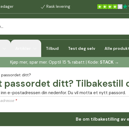
rkedager
Rask levering
r
Artikler
Tilbud
Test deg selv
Alle produk
Kjøp mer, spar mer. Opptil 15 % rabatt | Kode:
STACK
→
 passordet ditt?
 passordet ditt? Tilbakestill 
ll inn e-postadressen din nedenfor. Du vil motta et nytt passord.
 adresse
*
Be om tilbakestilling av