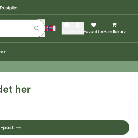
Hjelp
Konto
Favoritter
Handlekurv
ter
det her
 e-post