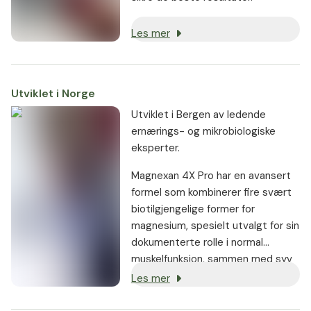
Les mer
Utviklet i Norge
Utviklet i Bergen av ledende
ernærings- og mikrobiologiske
eksperter.
Magnexan 4X Pro har en avansert
formel som kombinerer fire svært
biotilgjengelige former for
magnesium, spesielt utvalgt for sin
dokumenterte rolle i normal
muskelfunksjon, sammen med syv
andre aktive ingredienser og
Les mer
patenterte ingredienser – som
Fibruline™ – for bedre opptak av