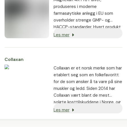
produseres i moderne
farmasøytiske anlegg i EU som
overholder strenge GMP- og
HACCP-standarder. Hvert produkt
gjennomgår streng dobbel testing
Les mer
– først som råvarer, deretter som
ferdige produkter – noe som sikrer
renhet og mikrobiologisk
Collaxan
integritetsgaranti. Mange av våre
formuleringer har oppnådd det
Collaxan er et norsk merke som har
prestisjetunge AGROLAB-
etablert seg som en folkefavoritt
analysesertifikatet, noe som
for de som ønsker å ta vare på sine
ytterligere validerer vår forpliktelse
muskler og ledd. Siden 2014 har
til overlegen kvalitet og
Collaxan vært blant de mest
vitenskapelig fortreffelighet.
solgte kosttilskuddene i Norge, og
har hjulpet hundretusener til en
Les mer
mer aktiv og komfortabel hverdag.