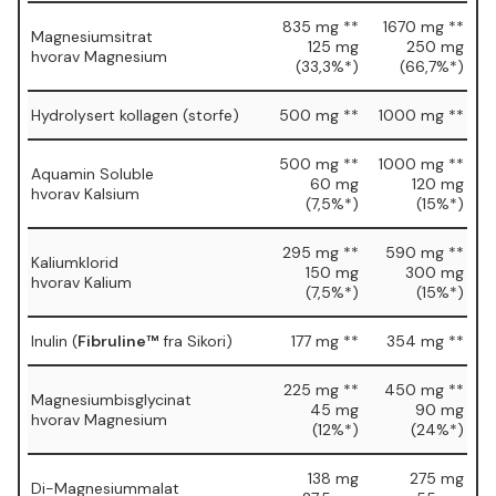
835 mg **
1670 mg **
Magnesiumsitrat
125 mg
250 mg
hvorav Magnesium
(33,3%*)
(66,7%*)
Hydrolysert kollagen (storfe)
500 mg **
1000 mg **
500 mg **
1000 mg **
Aquamin Soluble
60 mg
120 mg
hvorav Kalsium
(7,5%*)
(15%*)
295 mg **
590 mg **
Kaliumklorid
150 mg
300 mg
hvorav Kalium
(7,5%*)
(15%*)
Inulin (
Fibruline™
fra Sikori)
177 mg **
354 mg **
225 mg **
450 mg **
Magnesiumbisglycinat
45 mg
90 mg
hvorav Magnesium
(12%*)
(24%*)
138 mg
275 mg
Di-Magnesiummalat