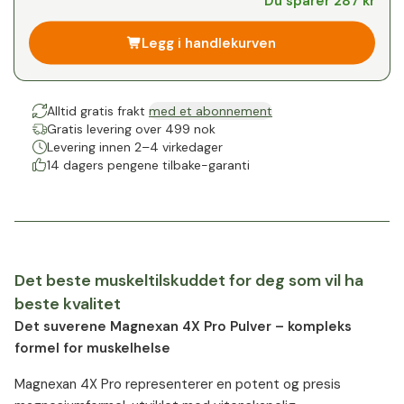
Du sparer 287 kr
1
x
0 kr
-
%
Legg i handlekurven
Alltid gratis frakt
med et abonnement
Gratis levering over 499 nok
Levering innen 2–4 virkedager
14 dagers pengene tilbake-garanti
Det beste muskeltilskuddet for deg som vil ha
beste kvalitet
Det suverene Magnexan 4X Pro Pulver – kompleks
formel for muskelhelse
Magnexan 4X Pro representerer en potent og presis