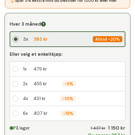
Spar 5% ekstra hvis du bestiller for 1200 kr eller mer
Hver 3 måned
3x
383 kr
Alltid
-
20%
Eller velg et enkeltkjøp:
1x
479 kr
2x
455 kr
-
5%
4x
431 kr
-
10%
6x
407 kr
-
15%
Din personlige rabatt
1 150 kr
På lager
1 437 kr