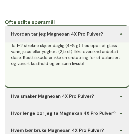
Ofte stilte spørsmål
Hvordan tar jeg Magnexan 4X Pro Pulver?
Ta 1-2 strøkne skjeer daglig (4-8 g). Løs opp i et glass
vann, juice eller yoghurt (2,5 dl). Ikke overskrid anbefalt
dose. Kosttilskudd er ikke en erstatning for et balansert
og variert kosthold og en sunn livsstil.
Hva smaker Magnexan 4X Pro Pulver?
Magnexan 4X Pro Pulver har en naturlig smak av appelsin
Hvor lenge bør jeg ta Magnexan 4X Pro Pulver?
og mandarin og kan løses opp i vann, juice eller yoghurt,
ettersom hva man liker.
Ingrediensene i Magnexan 4X Pro Pulver skal bidra til å
Hvem bør bruke Magnexan 4X Pro Pulver?
opprettholde normal muskelfunksjon. Produktet kan