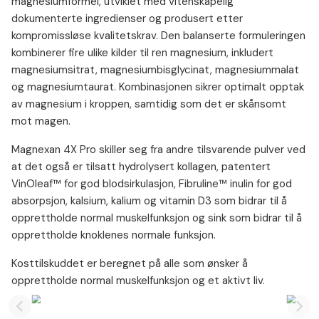
magnesiumformel, utviklet med vitenskapelig
dokumenterte ingredienser og produsert etter
kompromissløse kvalitetskrav. Den balanserte formuleringen
kombinerer fire ulike kilder til ren magnesium, inkludert
magnesiumsitrat, magnesiumbisglycinat, magnesiummalat
og magnesiumtaurat. Kombinasjonen sikrer optimalt opptak
av magnesium i kroppen, samtidig som det er skånsomt
mot magen.
Magnexan 4X Pro skiller seg fra andre tilsvarende pulver ved
at det også er tilsatt hydrolysert kollagen, patentert
VinOleaf™ for god blodsirkulasjon, Fibruline™ inulin for god
absorpsjon, kalsium, kalium og vitamin D3 som bidrar til å
opprettholde normal muskelfunksjon og sink som bidrar til å
opprettholde knoklenes normale funksjon.
Kosttilskuddet er beregnet på alle som ønsker å
opprettholde normal muskelfunksjon og et aktivt liv.
Previous slide
Nex