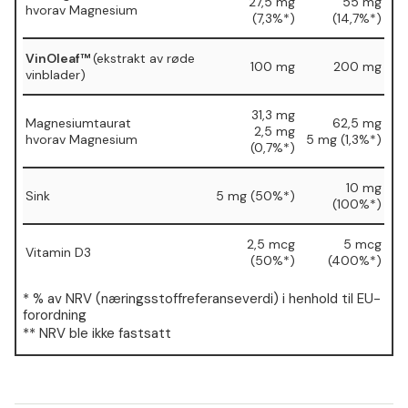
27,5 mg
55 mg
hvorav Magnesium
(7,3%*)
(14,7%*)
VinOleaf™
(ekstrakt av røde
100 mg
200 mg
vinblader)
31,3 mg
Magnesiumtaurat
62,5 mg
2,5 mg
hvorav Magnesium
5 mg (1,3%*)
(0,7%*)
10 mg
Sink
5 mg (50%*)
(100%*)
2,5 mcg
5 mcg
Vitamin D3
(50%*)
(400%*)
* % av NRV (næringsstoffreferanseverdi) i henhold til EU-
forordning
** NRV ble ikke fastsatt