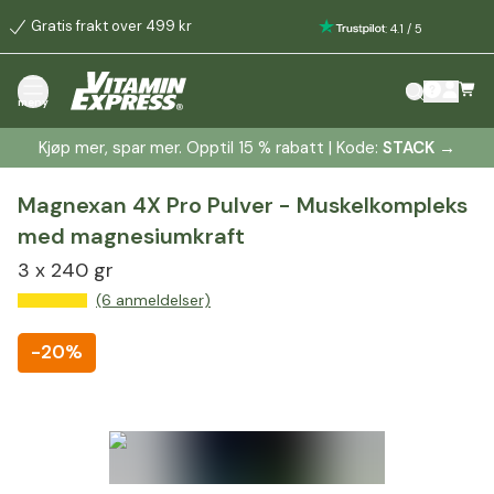
Gratis frakt over 499 kr
:
4.1
/
5
meny
Kjøp mer, spar mer. Opptil 15 % rabatt | Kode:
STACK
→
Magnexan 4X Pro Pulver - Muskelkompleks
med magnesiumkraft
3 x 240 gr
(6 anmeldelser)
-
20%