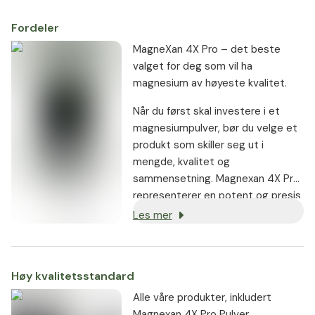
magnesium og kalsium.
Fordeler
MagneXan 4X Pro – det beste
valget for deg som vil ha
magnesium av høyeste kvalitet.
Når du først skal investere i et
magnesiumpulver, bør du velge et
produkt som skiller seg ut i
mengde, kvalitet og
sammensetning. Magnexan 4X Pro
representerer en potent og presis
magnesiumformel, utviklet med
Les mer
vitenskapelig dokumenterte
ingredienser og produsert etter
kompromissløse kvalitetskrav.
Høy kvalitetsstandard
Alle våre produkter, inkludert
Magnexan 4X Pro Pulver,