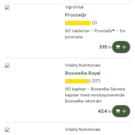
VigroVital
ProstaQr
(2)
60 tabletter - ProstaQr® – for
prostata
515
kr
Vitality Nutritionals
Boswellia Royal
(217)
90 kaplser - Boswellia Serrata
kapsler med revolusjonerende
Boswellia-ekstrakt
424
kr
Vitality Nutritionals