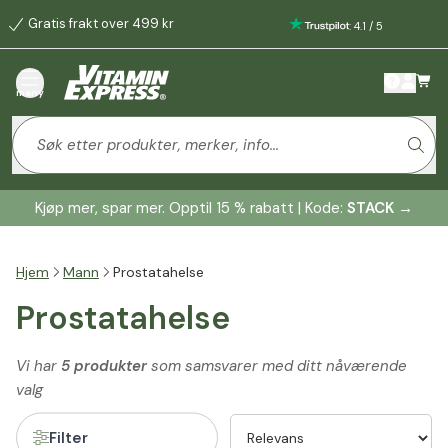
Gratis frakt over 499 kr
:
4.1
/
5
meny
Kjøp mer, spar mer. Opptil 15 % rabatt | Kode:
STACK
→
Hjem
Mann
Prostatahelse
Prostatahelse
Vi har
5 produkter
som samsvarer med ditt nåværende
valg
Filter