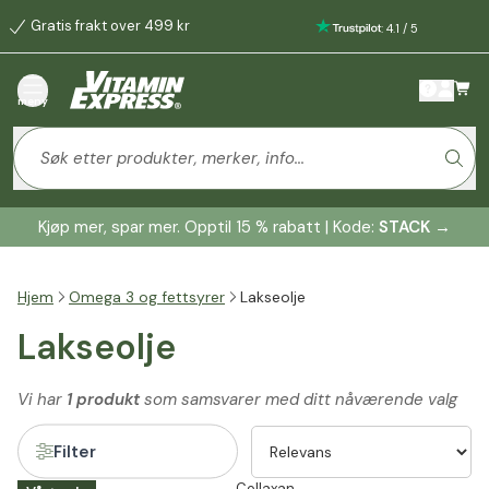
Gratis frakt over 499 kr
:
4.1
/
5
meny
Kjøp mer, spar mer. Opptil 15 % rabatt | Kode:
STACK
→
Hjem
Omega 3 og fettsyrer
Lakseolje
Lakseolje
Vi har
1 produkt
som samsvarer med ditt nåværende valg
Filter
Collaxan