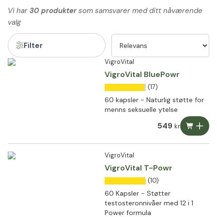
Vi har
30 produkter
som samsvarer med ditt nåværende
valg
Filter
VigroVital
VigroVital BluePowr
(17)
60 kapsler - Naturlig støtte for
menns seksuelle ytelse
549
kr
VigroVital
VigroVital T-Powr
(10)
60 Kapsler - Støtter
testosteronnivåer med 12 i 1
Power formula