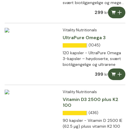
svært biotilgjengelige og meget
godt tolerert
299
kr
Vitality Nutritionals
UltraPure Omega 3
(1045)
120 kapsler - UltraPure Omega
3-kapsler – høydoserte, svært
biotilgjengelige og ultrarene
399
kr
Vitality Nutritionals
Vitamin D3 2500 plus K2
100
(436)
90 kapsler - Vitamin D 2500 IE
(62.5 µg) pluss vitamin K2 100