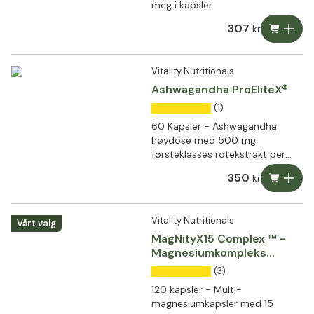
mcg i kapsler
307
kr
Vitality Nutritionals
Ashwagandha ProEliteX®
(1)
60 Kapsler - Ashwagandha
høydose med 500 mg
førsteklasses rotekstrakt per
kapsel
350
kr
Vitality Nutritionals
Vårt valg
MagNityX15 Complex ™ -
Magnesiumkompleks
med 15 forbindelser
(3)
120 kapsler - Multi-
magnesiumkapsler med 15