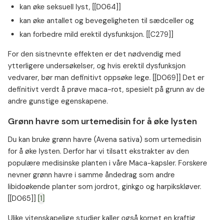
kan øke seksuell lyst, [[D064]]
kan øke antallet og bevegeligheten til sædceller og
kan forbedre mild erektil dysfunksjon. [[C279]]
For den sistnevnte effekten er det nødvendig med
ytterligere undersøkelser, og hvis erektil dysfunksjon
vedvarer, bør man definitivt oppsøke lege. [[D069]] Det er
definitivt verdt å prøve maca-rot, spesielt på grunn av de
andre gunstige egenskapene.
Grønn havre som urtemedisin for å øke lysten
Du kan bruke grønn havre (Avena sativa) som urtemedisin
for å øke lysten. Derfor har vi tilsatt ekstrakter av den
populære medisinske planten i våre Maca-kapsler. Forskere
nevner grønn havre i samme åndedrag som andre
libidoøkende planter som jordrot, ginkgo og harpikskløver.
[[D065]]
[1]
Ulike vitenskapelige studier kaller også kornet en kraftig