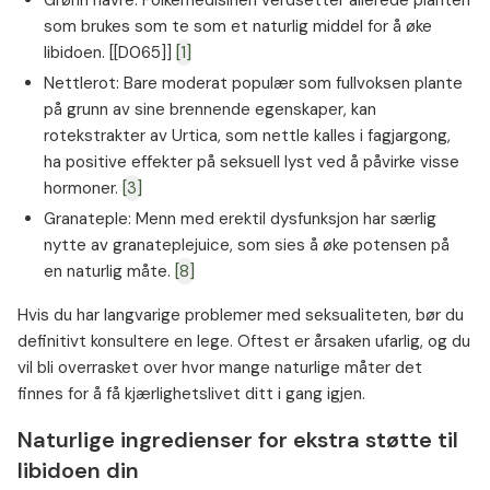
Grønn havre: Folkemedisinen verdsetter allerede planten
som brukes som te som et naturlig middel for å øke
libidoen. [[D065]]
[1]
Nettlerot: Bare moderat populær som fullvoksen plante
på grunn av sine brennende egenskaper, kan
rotekstrakter av Urtica, som nettle kalles i fagjargong,
ha positive effekter på seksuell lyst ved å påvirke visse
hormoner.
[3]
Granateple: Menn med erektil dysfunksjon har særlig
nytte av granateplejuice, som sies å øke potensen på
en naturlig måte.
[8]
Hvis du har langvarige problemer med seksualiteten, bør du
definitivt konsultere en lege. Oftest er årsaken ufarlig, og du
vil bli overrasket over hvor mange naturlige måter det
finnes for å få kjærlighetslivet ditt i gang igjen.
Naturlige ingredienser for ekstra støtte til
libidoen din