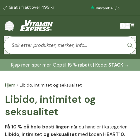
Gratis frakt over 499 kr
:
4.1
/
5
meny
Kjøp mer, spar mer. Opptil 15 % rabatt | Kode:
STACK
→
Hjem
Libido, intimitet og seksualitet
Libido, intimitet og
seksualitet
Få 10 % på hele bestillingen
når du handler i kategorien
Libido, intimitet og seksualitet
med koden
HEART10
.