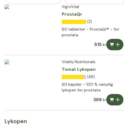
VigroVital
ProstaQr
(2)
60 tabletter - ProstaQr® – for
prostata
515
kr
Vitality Nutritionals
Tomat Lykopen
(46)
60 kapsler - 100 % naturlig
lykopen for prostata
369
kr
Lykopen