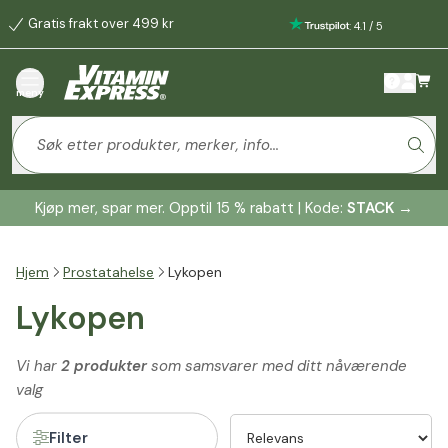
Gratis frakt over 499 kr
:
4.1
/
5
meny
Kjøp mer, spar mer. Opptil 15 % rabatt | Kode:
STACK
→
Hjem
Prostatahelse
Lykopen
Lykopen
Vi har
2 produkter
som samsvarer med ditt nåværende
valg
Filter