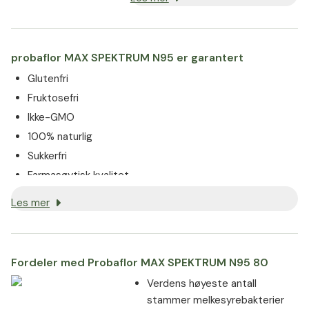
være syreresistente kapsler
Sterk binding til tarmslimhinnen
probaflor MAX SPEKTRUM N95 er garantert
Glutenfri
Fruktosefri
Ikke-GMO
100% naturlig
Sukkerfri
Farmasøytisk kvalitet
Les mer
Fordeler med Probaflor MAX SPEKTRUM N95 80
Verdens høyeste antall
stammer melkesyrebakterier