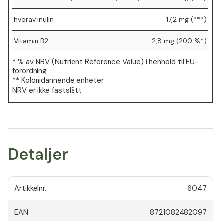
hvorav inulin
17,2 mg (***)
Vitamin B2
2,8 mg (200 %*)
* % av NRV (Nutrient Reference Value) i henhold til EU-
forordning
** Kolonidannende enheter
NRV er ikke fastslått
Detaljer
Artikkelnr.
6047
EAN
8721082482097