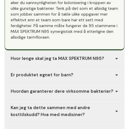
øker du sannsynligheten for kolonisering i kroppen av
ulike gunstige bakterier. Tenk på det som et allsidig team
som jobber sammen for å takle ulike oppgaver mer
effektivt enn et team som bare har ett sett med
ferdigheter. På samme måte fungerer de 95 stammene i
MAX SPEKTRUM N95 synergistisk med å etterligne den
allsidige tarmfloraen.
Hvor lenge skal jeg ta MAX SPEKTRUM N95?
Max SPEKTRUM N95 kan tas kontinuerlig uten problemer.
Er produktet egnet for barn?
Nei. MAX SPEKTRUM N95 passer for personer over 18 år.
Hvordan garanterer dere virksomme bakterier?
For å sikre at bakteriene har en høy overlevelsesgrad,
Kan jeg ta dette sammen med andre
må de oppbevares og konserveres riktig. Derfor bruker vi
spesielle Activ-Vial™-bokser til MAX SPEKTRUM N95. De
kosttilskudd? Hva med medisiner?
er dekket med en aktiv polymer på innsiden og
absorberer effektiv fuktighet. MAX SPEKTRUM N95 har
MAX SPEKTRUM N95 er trygt å ta sammen med andre