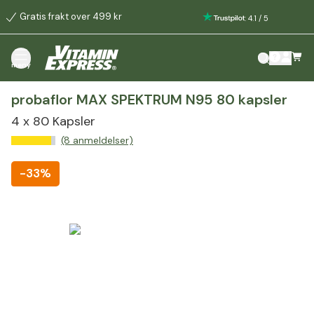
Gratis frakt over 499 kr
:
4.1
/
5
meny
probaflor MAX SPEKTRUM N95 80 kapsler
4 x 80 Kapsler
(8 anmeldelser)
-
33%