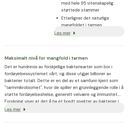
med hele 95 vitenskapelig
støttede stammer
Etterligner det naturlige
mangfoldet i tarmen
Les mer
Garantert ultrahøy styrke på 95
milliarder (CFU) bakterier per
daglig dose, helt til utløpsdato.
Med sikori og vitamin B2 for å
Maksimalt nivå for mangfold i tarmen
støtte fordøyelsen og
Det er hundrevis av forskjellige bakteriearter som bor i
opprettholde en sunn
fordøyelsessystemet vårt, og disse utgjør billioner av
tarmslimhinne.
bakterier totalt. Dette er en del av et samfunn kjent som
Magesyreresistente kapsler
"tarmmikrobiomet", hvor de spiller en grunnleggende rolle i å
sikrer maksimal overlevelse og
støtte fordøyelseshelse, generelt velvære og immunitet.
effektivitet for
Forskning viser at det å ha et bredt spekter av bakterier i
melkesyrebakteriene
tarmen forbedrer funksjonaliteten og motstandskraften til
Les mer
mikrobiomet vårt, og at ulike bakteriestammer utfører
forskjellige funksjoner i kroppen. Hvis en bakteriestamme