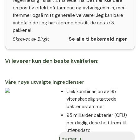
regelmessig i snart 2 måneder nå. Det har ikke bare
en positiv effekt på tarmene og avføringen min, men
fremmer også mitt generelle velvære. Jeg kan bare
anbefale det og har allerede bestilt de neste 3
pakkene!
Se alle tilbakemeldinger
Skrevet av Birgit
Vi leverer kun den beste kvaliteten:
Våre nøye utvalgte ingredienser
Unik kombinasjon av 95
vitenskapelig støttede
bakteriestammer
95 milliarder bakterier (CFU)
per daglig dose helt frem til
utløpsdato
Les mer
Høy overlevelsesrate takket