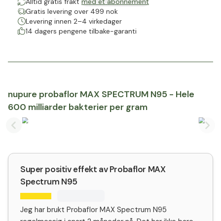
Alltid gratis frakt
med et abonnement
Gratis levering over 499 nok
Levering innen 2–4 virkedager
14 dagers pengene tilbake-garanti
nupure probaflor MAX SPECTRUM N95 - Hele
600 milliarder bakterier per gram
Previous slide
Nex
Super positiv effekt av Probaflor MAX
Spectrum N95
Jeg har brukt Probaflor MAX Spectrum N95