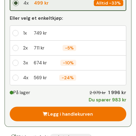
4x
499 kr
Alltid
-
33%
Eller velg et enkeltkjøp:
1x
749 kr
2x
711 kr
-
5%
3x
674 kr
-
10%
4x
569 kr
-
24%
Din personlige rabatt
1 996 kr
På lager
2 979 kr
Du sparer 983 kr
1
x
0 kr
-
%
Legg i handlekurven