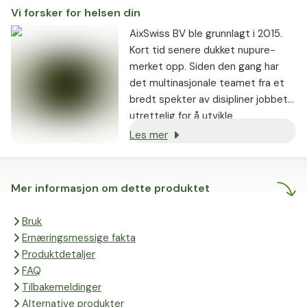
ikke er i stand til å oppfylle sin funksjon, er andre klare til å
Vi forsker for helsen din
trå til når det trengs. Dette øker den generelle stabiliteten
og funksjonen. MAX SPEKTRUM N95 er designet for å
AixSwiss BV ble grunnlagt i 2015.
gjenspeile det naturlige mangfoldet i tarmen vår, og
Kort tid senere dukket nupure-
inneholder 95 vitenskapelig beviste stammer, noe som er
merket opp. Siden den gang har
det høyeste antall stammer i verden.
det multinasjonale teamet fra et
bredt spekter av disipliner jobbet
utrettelig for å utvikle
toppmoderne produkter. For å
Les mer
gjøre dette mulig gjennomfører vi
egne forskningsprosjekter i tillegg
til intensiv forskning og utveksling
Mer informasjon om dette produktet
med ledende eksperter.
Bruk
Ernæringsmessige fakta
Produktdetaljer
FAQ
Tilbakemeldinger
Alternative produkter