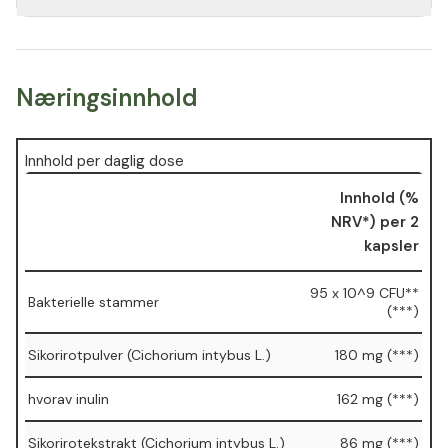
Næringsinnhold
Innhold per daglig dose
Innhold (%
NRV*) per 2
kapsler
95 x 10^9 CFU**
Bakterielle stammer
(***)
Sikorirotpulver (Cichorium intybus L.)
180 mg (***)
hvorav inulin
162 mg (***)
Sikorirotekstrakt (Cichorium intybus L.)
86 mg (***)