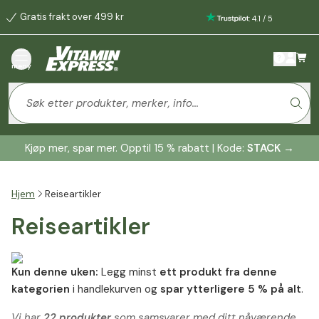
Gratis frakt over 499 kr
:
4.1
/
5
meny
Kjøp mer, spar mer. Opptil 15 % rabatt | Kode:
STACK
→
Hjem
Reiseartikler
Reiseartikler
Kun denne uken:
Legg minst
ett produkt fra denne
kategorien
i handlekurven og
spar ytterligere 5 % på alt
.
Vi har
22 produkter
som samsvarer med ditt nåværende