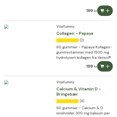
essensielle vitaminer.
199
kr
VitaYummy
Collagen - Papaya
(2)
60 gummier - Papaya Kollagen-
gummivitaminer med 1500 mg
hydrolysert kollagen fra Verisol®
199
kr
VitaYummy
Calcium & Vitamin D -
Bringebær
(4)
60 gummier - Calcium & D
inneholder 300 mg kalsium per