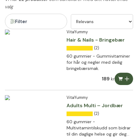
valg
Filter
VitaYummy
Hair & Nails - Bringebær
(2)
60 gummier - Gummivitaminer
for hår og negler med deilig
bringebærsmak.
189
kr
VitaYummy
Adults Multi – Jordbær
(2)
60 gummier -
Multivitamintilskudd som bidrar
til din daglige helse og gir deg