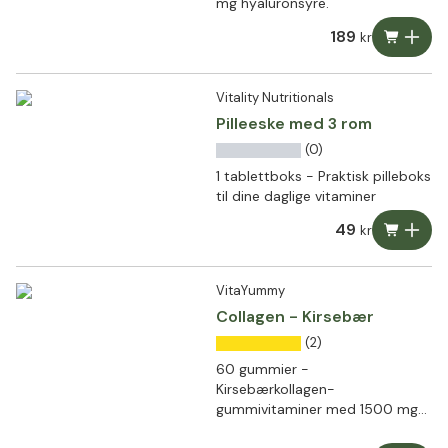
mg hyaluronsyre.
189
kr
Vitality Nutritionals
Pilleeske med 3 rom
(0)
1 tablettboks - Praktisk pilleboks
til dine daglige vitaminer
49
kr
VitaYummy
Collagen - Kirsebær
(2)
60 gummier -
Kirsebærkollagen-
gummivitaminer med 1500 mg
hydrolysert kollagen fra Verisol®