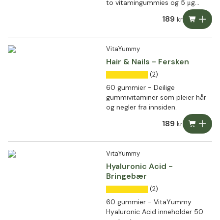
to vitamingummies og 5 μg
vitamin D
189
kr
VitaYummy
Hair & Nails - Fersken
(2)
60 gummier - Deilige
gummivitaminer som pleier hår
og negler fra innsiden.
189
kr
VitaYummy
Hyaluronic Acid -
Bringebær
(2)
60 gummier - VitaYummy
Hyaluronic Acid inneholder 50