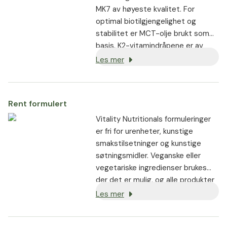
MK7 av høyeste kvalitet. For
optimal biotilgjengelighet og
stabilitet er MCT-olje brukt som
basis. K2-vitamindråpene er av
høyeste renhet og fri for uønskede
Les mer
tilsetningsstoffer.
Rent formulert
Vitality Nutritionals formuleringer
er fri for urenheter, kunstige
smakstilsetninger og kunstige
søtningsmidler. Veganske eller
vegetariske ingredienser brukes
der det er mulig, og alle produkter
er ikke-GMO.
Les mer