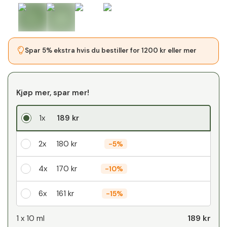
Spar 5% ekstra hvis du bestiller for 1200 kr eller mer
Kjøp mer, spar mer!
1x
189 kr
2x
180 kr
-
5%
4x
170 kr
-
10%
6x
161 kr
-
15%
Din personlige rabatt
189 kr
1 x
10 ml