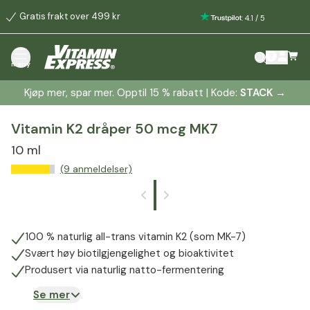
Gratis frakt over 499 kr
:
4.1
/
5
meny
Kjøp mer, spar mer. Opptil 15 % rabatt | Kode:
STACK
→
Vitamin K2 dråper 50 mcg MK7
10 ml
(9 anmeldelser)
100 % naturlig all-trans vitamin K2 (som MK-7)
Svært høy biotilgjengelighet og bioaktivitet
Produsert via naturlig natto-fermentering
Se mer