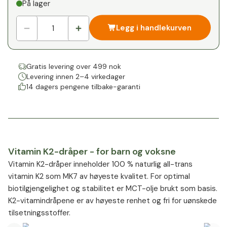
På lager
1
x
0 kr
-
%
Legg i handlekurven
Gratis levering over 499 nok
Levering innen 2–4 virkedager
14 dagers pengene tilbake-garanti
Vitamin K2-dråper - for barn og voksne
Vitamin K2-dråper inneholder 100 % naturlig all-trans
vitamin K2 som MK7 av høyeste kvalitet. For optimal
biotilgjengelighet og stabilitet er MCT-olje brukt som basis.
K2-vitamindråpene er av høyeste renhet og fri for uønskede
tilsetningsstoffer.