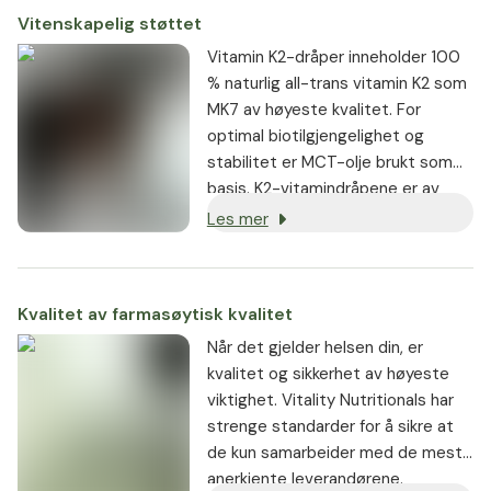
Vitenskapelig støttet
Vitamin K2-dråper inneholder 100
% naturlig all-trans vitamin K2 som
MK7 av høyeste kvalitet. For
optimal biotilgjengelighet og
stabilitet er MCT-olje brukt som
basis. K2-vitamindråpene er av
høyeste renhet og fri for uønskede
Les mer
tilsetningsstoffer.
Kvalitet av farmasøytisk kvalitet
Når det gjelder helsen din, er
kvalitet og sikkerhet av høyeste
viktighet. Vitality Nutritionals har
strenge standarder for å sikre at
de kun samarbeider med de mest
anerkjente leverandørene.