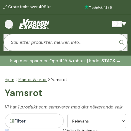
Gratis frakt over 499 kr
:
4.1
/
5
meny
Kjøp mer, spar mer. Opptil 15 % rabatt | Kode:
STACK
→
Hjem
Planter & urter
Yamsrot
Yamsrot
Vi har
1 produkt
som samsvarer med ditt nåværende valg
Filter
Vitality Nutritionals