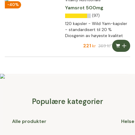
-40%
Yamsrot 500mg
(97)
120 kapsler - Wild Yam-kapsler
- standardisert til 20 %
Diosgenin av høyeste kvalitet
221
369
kr
kr
Populære kategorier
Alle produkter
Helse