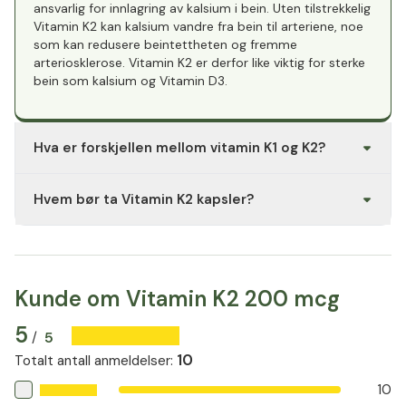
ansvarlig for innlagring av kalsium i bein. Uten tilstrekkelig
Vitamin K2 kan kalsium vandre fra bein til arteriene, noe
som kan redusere beintettheten og fremme
arteriosklerose. Vitamin K2 er derfor like viktig for sterke
bein som kalsium og Vitamin D3.
Hva er forskjellen mellom vitamin K1 og K2?
Vitamin K1 finnes hovedsakelig i grønne bladgrønnsaker
Hvem bør ta Vitamin K2 kapsler?
og er spesielt viktig for blodkoagulering. Vitamin K2
derimot, blir omdannet fra K1 i kroppen og spiller en
Vitamin K2 Kapsler er spesielt anbefalt for personer over
større rolle i styrking av bein og beskyttelse av
50 år, da risikoen for osteoporose og hjerte- og
blodårene. Vitamin K2 i kapslene beskytter mot
karsykdommer øker med alderen. Også personer med
arteriosklerose ved å forhindre avleiring av kalsium i
utilstrekkelig inntak av vitamin K gjennom kostholdet
arteriene.
Kunde om Vitamin K2 200 mcg
eller med et økt behov for kalsium vil ha nytte av
inntaket.
5
5
/
10
Totalt antall anmeldelser
:
10