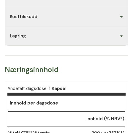
fraværet av uønskede
tilsetningsstoffer og god
Kosttilskudd
toleranse gir en eksepsjonelt
god pris-ytelse-forhold.
Tilfredshetsgaranti
Vi
Lagring
garanterer kvaliteten på
Vitality Vitamin K2 200 µg
Kapsler med vår 100 dagers
pengene-tilbake-garanti. Hvis
Næringsinnhold
du ikke er fornøyd med
produktet, kan du returnere
det og få kjøpesummen tilbake.
Anbefalt dagsdose:
1 Kapsel
Innhold per dagsdose
Innhold (% NRV*)
VitaMK7®** Vitamin
200 µg (
267%*
)