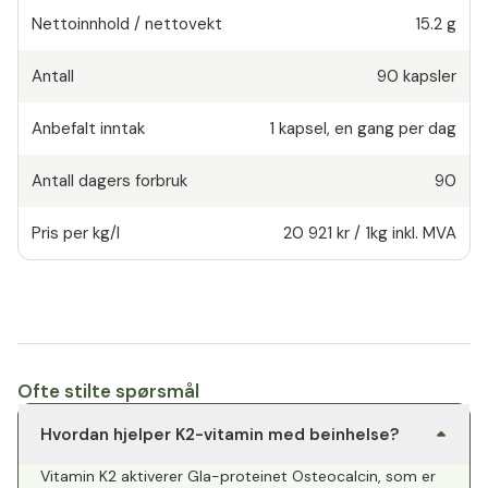
Nettoinnhold / nettovekt
15.2 g
Antall
90
kapsler
Anbefalt inntak
1
kapsel
,
en gang per dag
Antall dagers forbruk
90
Pris per kg/l
20 921 kr
/
1kg
inkl. MVA
Ofte stilte spørsmål
Hvordan hjelper K2-vitamin med beinhelse?
Vitamin K2 aktiverer Gla-proteinet Osteocalcin, som er