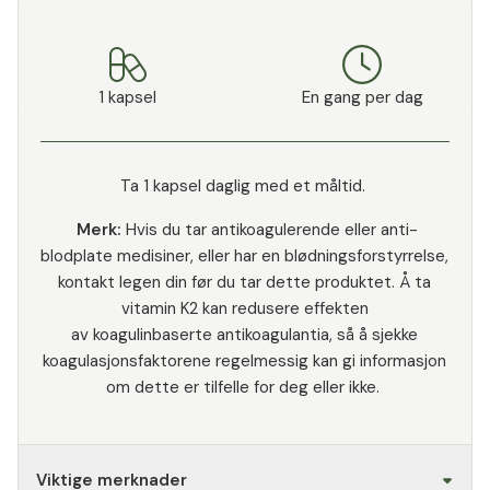
uønskede tilsetningsstoffer
:
fri for magnesiumstearat og
mikrokristallin cellulose, fri for
1 kapsel
En gang per dag
gelatin og allergener, som soya,
gluten og laktose, fri for
fargestoffer og
konserveringsmidler, fri for
Ta 1 kapsel daglig med et måltid.
genmodifiserte stoffer (GMO-
Merk:
Hvis du tar antikoagulerende eller anti-
fri).
blodplate medisiner, eller har en blødningsforstyrrelse,
100% vegansk
: fylt i rene
kontakt legen din før du tar dette produktet. Å ta
plantekapsler. Garanti for å
vitamin K2 kan redusere effekten
være fri for animalske
av koagulinbaserte antikoagulantia, så å sjekke
ingredienser og derfor egnet
koagulasjonsfaktorene regelmessig kan gi informasjon
for veganere og vegetarianere.
om dette er tilfelle for deg eller ikke.
Svært godt pris-ytelse-
forhold
Den høye kvaliteten og
renheten av det inneholdte
Vitamin K2, doseringen,
Viktige merknader