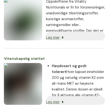
Oppskriftene fra Vitality
Nutritionals er fri for forurensninger,
unødvendige tilsetningsstoffer,
kunstige aromastoffer,
søtningsmidler eller
genmodifiserte stoffer. Der det er
mulig, brukes veganske eller
Les mer
vegetarianske ingredienser.
Vitenskapelig støttet
Høydosert og godt
tolerert
Hver kapsel inneholder
200 µg naturlig vitamin K2 som
all-trans MK7 av høyeste
kvalitet. Denne dosen er ideell
for å aktivere alle vitamin K2-
avhengige Gla-proteiner. De
Les mer
veldig små kapslene gjør det