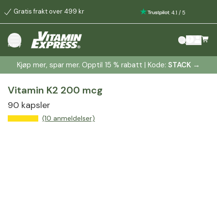
Gratis frakt over 499 kr
:
4.1
/
5
meny
Kjøp mer, spar mer. Opptil 15 % rabatt | Kode:
STACK
→
Vitamin K2 200 mcg
90 kapsler
(10 anmeldelser)