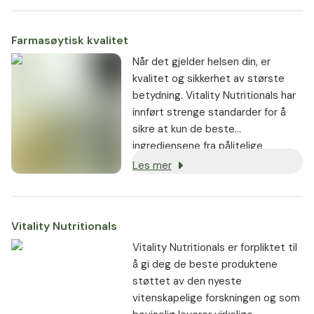
enkelt å svelge.
Kontrollert Kvalitet
Vitality
Farmasøytisk kvalitet
Vitamin K2 200 µg blir testet
Når det gjelder helsen din, er
av et anerkjent laboratorium
kvalitet og sikkerhet av største
med moderne analyse-
betydning. Vitality Nutritionals har
teknologi for sitt innhold av
innført strenge standarder for å
virkestoffer og renhet. Slik kan
sikre at kun de beste
du være trygg på at du tar et
ingrediensene fra pålitelige
kvalitetsrikt Vitamin K2-
leverandører blir anskaffet og brukt
preparat.
Les mer
i produktene:
Garantiert fri for kunstig
Vitamin K2
Mer enn 90% av alle
tilgjengelige Vitamin K2-
Vitality Nutritionals
produkter inneholder kunstig
Vitality Nutritionals er forpliktet til
fremstilt Vitamin K2. Vitality
å gi deg de beste produktene
Nutritionals Vitamin K2 200 µg
støttet av den nyeste
inneholder utelukkende den
vitenskapelige forskningen og som
naturlige, bioaktive all-trans