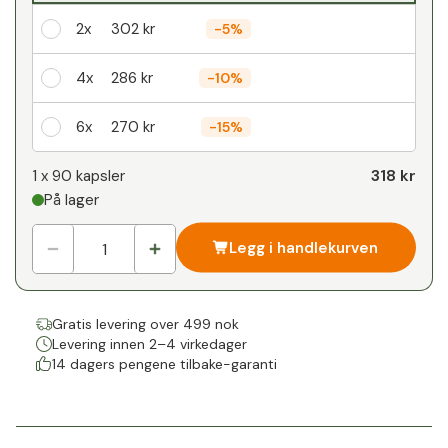
2x
302 kr
-
5%
4x
286 kr
-
10%
6x
270 kr
-
15%
Din personlige rabatt
318 kr
1 x
90 kapsler
På lager
1
x
0 kr
-
%
Legg i handlekurven
Gratis levering over 499 nok
Levering innen 2–4 virkedager
14 dagers pengene tilbake-garanti