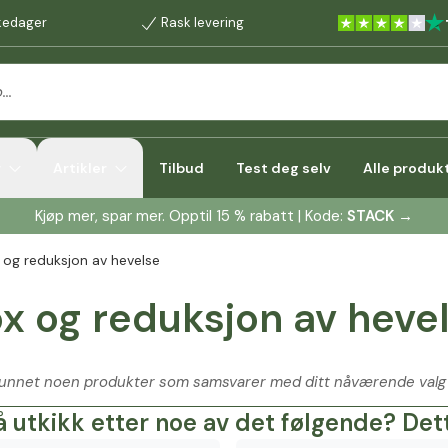
rkedager
Rask levering
r
Artikler
Tilbud
Test deg selv
Alle produk
Kjøp mer, spar mer. Opptil 15 % rabatt | Kode:
STACK
→
 og reduksjon av hevelse
x og reduksjon av heve
 funnet noen produkter som samsvarer med ditt nåværende valg
å utkikk etter noe av det følgende? De