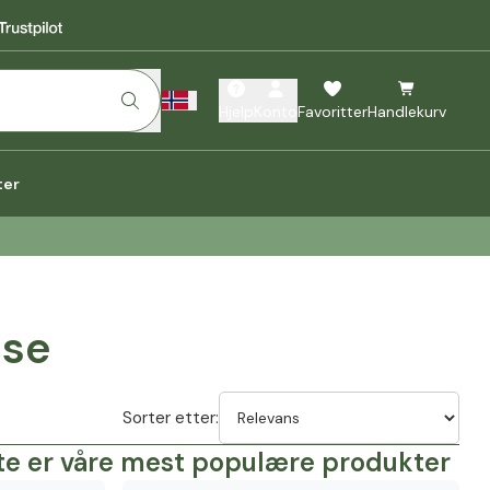
Hjelp
Konto
Favoritter
Handlekurv
ter
lse
Sorter etter:
tte er våre mest populære produkter