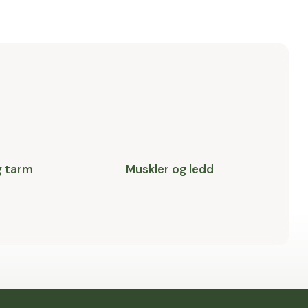
g tarm
Muskler og ledd
P