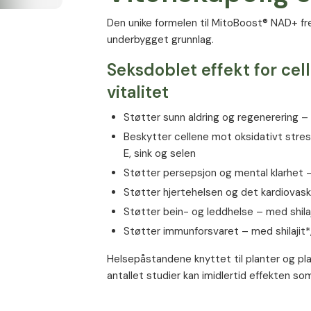
patenterte FlaviPure® quercetin.
Den unike formelen til MitoBoost® NAD+ fr
Taurin
underbygget grunnlag.
Taurin er en svovelholdig aminosyre som ikk
Seksdoblet effekt for cel
og som spiller en viktig rolle i energimetab
vitalitet
Koenzym Q10
Støtter sunn aldring og regenerering – m
Koenzym Q10 er en viktig komponent i mitok
Beskytter cellene mot oksidativt stress 
energiproduksjonen og antioksidantforsvar
E, sink og selen
Støtter persepsjon og mental klarhet – 
Spermidin
Støtter hjertehelsen og det kardiovas
Spermidin er en naturlig forbindelse som fin
Støtter bein- og leddhelse – med shila
cellenes selvrensende prosesser.
Støtter immunforsvaret – med shilajit*,
NADH og NRC
Helsepåstandene knyttet til planter og pla
antallet studier kan imidlertid effekten so
NADH og NRC (nikotinamidribosidklorid) er for
Helsepåstandene om vitaminer og minerale
Beriket med viktige vitam