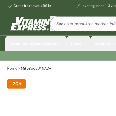
Gratis frakt over 499 kr
Levering innen 1-3 vi
Vitaminer og kosttilskudd
Helse
Varemerke
Home
MitoBoost® NAD+
-
20%