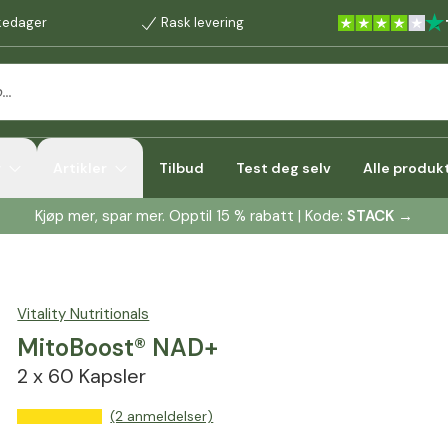
rkedager
Rask levering
r
Artikler
Tilbud
Test deg selv
Alle produk
Kjøp mer, spar mer. Opptil 15 % rabatt | Kode:
STACK
→
Vitality Nutritionals
MitoBoost® NAD+
2 x 60 Kapsler
(2 anmeldelser)