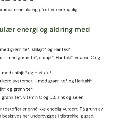
emmer sunn aldring på et vitenskapelig
e er proteinogen (ikke involvert i proteinsyntesen),
lulær energi og aldring med
olismen.
ed grønn te*, shilajit* og Haritaki*
ondriene og spiller en nøkkelrolle i
– med grønn te*, shilajit*, Haritaki*, vitamin C og
et i kroppen.
med shilajit* og Haritaki*
kulære systemet – med grønn te* og Haritaki*
nes i alle organismer, og som spiller en rolle i
jit* og grønn te*
 grønn te*, vitamin C og D3, sink og selen
ntestoffer er ennå ikke endelig vurdert. På grunn av
m beskrives her underbygges i tilstrekkelig grad.
mer for eller kilder til vitamin B3 (niacin).
r er vitenskapelig undersøkt og bekreftet av Den
iner og mineraler