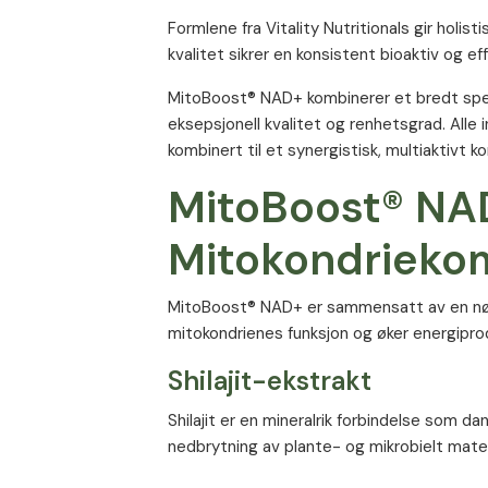
Formlene fra Vitality Nutritionals gir holis
kvalitet sikrer en konsistent bioaktiv og ef
MitoBoost® NAD+ kombinerer et bredt spek
eksepsjonell kvalitet og renhetsgrad. Alle
kombinert til et synergistisk, multiaktivt k
MitoBoost® NA
Mitokondrieko
MitoBoost® NAD+ er sammensatt av en nøy
mitokondrienes funksjon og øker energiprod
Shilajit-ekstrakt
Shilajit er en mineralrik forbindelse som d
nedbrytning av plante- og mikrobielt material
medisin.