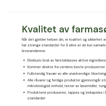
Kvalitet av farmas
Når det gjelder helsen din, er kvalitet og sikkerhet a
har strenge standarder for å sikre at de kun sama
leverandørene.
Ingredienser
Eksklusiv bruk av førsteklasses aktive ingrediens
Maisstivelse; taurin (vegansk); glaseringsmiddel:
Kommer direkte fra verdens beste produsenter
hydroksypropylmetylcellulose (kapselskall) + fargest
Fullstendig fravær av alle unødvendige tilsetnin
natriumkobberklorofyllin (kapselskall); koenzym Q10
PureWay-C® [L-askorbinsyre, fettsyrer, sitrusbiofla
Alle råvarer og ferdige produkter gjennomgår str
(vitamin C); grønn tebladekstrakt (Camellia sinensis
mikrobiologisk innhold, rester av løsemidler, tu
med 50 % polyfenoler totalt, 20-40 % katekiner,
Produktene produseres, tappes og innkapsles i
og ≤ 8 % koffein; blomsterekstrakt av japansk pago
standarder
(Sophora japonica L.) med 95 % quercetin; ekstrakt 