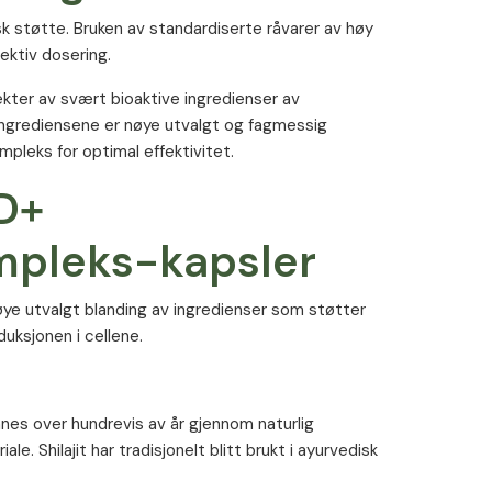
tisk støtte. Bruken av standardiserte råvarer av høy
fektiv dosering.
ter av svært bioaktive ingredienser av
 ingrediensene er nøye utvalgt og fagmessig
ompleks for optimal effektivitet.
D+
mpleks-kapsler
e utvalgt blanding av ingredienser som støtter
uksjonen i cellene.
annes over hundrevis av år gjennom naturlig
e. Shilajit har tradisjonelt blitt brukt i ayurvedisk