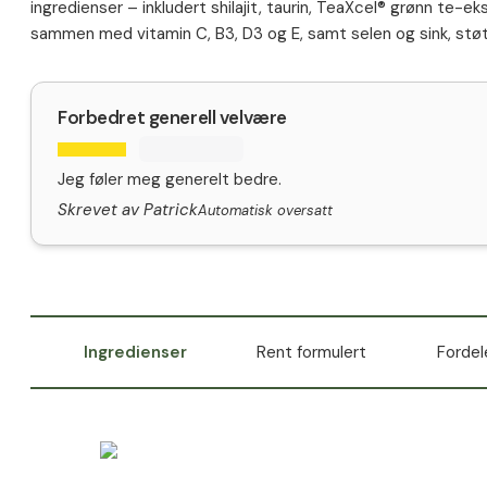
ingredienser – inkludert shilajit, taurin, TeaXcel® grønn te-
sammen med vitamin C, B3, D3 og E, samt selen og sink, støtt
Forbedret generell velvære
Jeg føler meg generelt bedre.
Skrevet av Patrick
Automatisk oversatt
Ingredienser
Rent formulert
Fordel