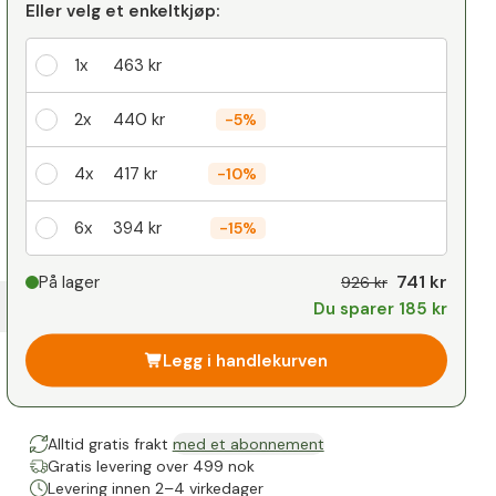
Eller velg et enkeltkjøp:
1x
463 kr
2x
440 kr
-
5%
4x
417 kr
-
10%
6x
394 kr
-
15%
Din personlige rabatt
741 kr
På lager
926 kr
Du sparer 185 kr
1
x
0 kr
-
%
Legg i handlekurven
Alltid gratis frakt
med et abonnement
Gratis levering over 499 nok
Levering innen 2–4 virkedager