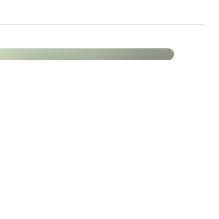
rygghet (EFSA).
[1]
lig PureWay-C®
okondriekompleks-
t® NAD+ støtter mitokondrienes funksjon og
ende for sunn aldring.
bindelser som forbedrer kroppens
dringsprosessen. Studier tyder også på at det bidrar
nksjon,
leddhelse,
Mengde (% NRV*) per
2 kapsler
r,
rostata,