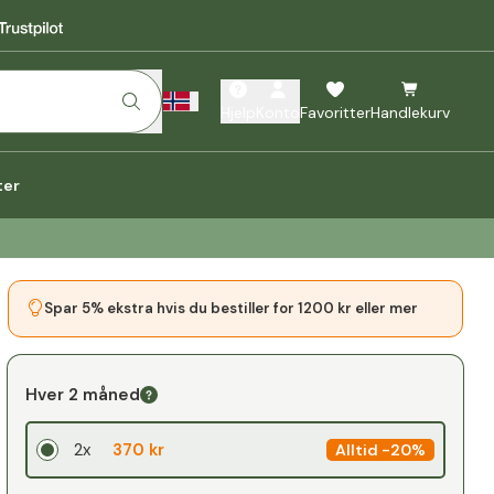
Hjelp
Konto
Favoritter
Handlekurv
ter
Spar 5% ekstra hvis du bestiller for 1200 kr eller mer
Hver 2 måned
2x
370 kr
Alltid
-
20%