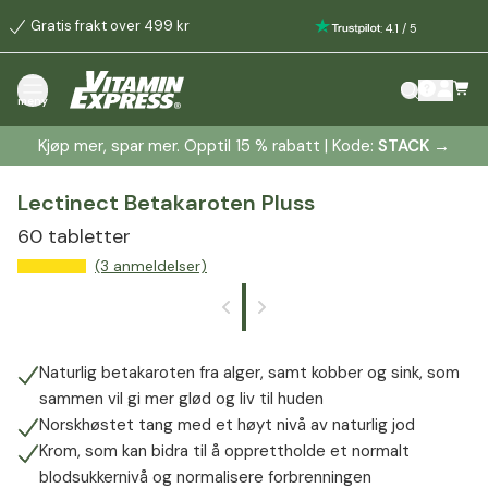
Gratis frakt over 499 kr
:
4.1
/
5
meny
Kjøp mer, spar mer. Opptil 15 % rabatt | Kode:
STACK
→
Lectinect Betakaroten Pluss
60 tabletter
(3 anmeldelser)
Naturlig betakaroten fra alger, samt kobber og sink, som
sammen vil gi mer glød og liv til huden
Norskhøstet tang med et høyt nivå av naturlig jod
Krom, som kan bidra til å opprettholde et normalt
blodsukkernivå og normalisere forbrenningen