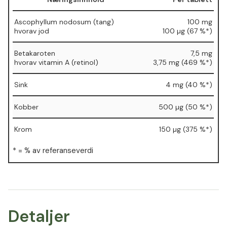
Ascophyllum nodosum (tang)
100 mg
⁠hvorav jod
⁠100 µg (67 %*)
Betakaroten
7,5 mg
⁠hvorav vitamin A (retinol)
⁠3,75 mg (469 %*)
Sink
4 mg (40 %*)
Kobber
500 µg (50 %*)
Krom
150 µg (375 %*)
* = % av referanseverdi
Detaljer