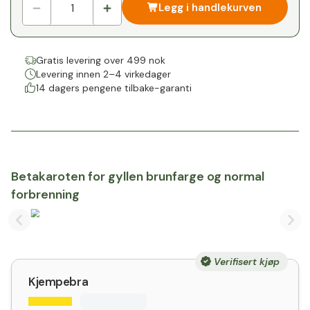
Legg i handlekurven
Gratis levering over 499 nok
Levering innen 2–4 virkedager
14 dagers pengene tilbake-garanti
Betakaroten for gyllen brunfarge og normal
forbrenning
Previous slide
Nex
Verifisert kjøp
Kjempebra