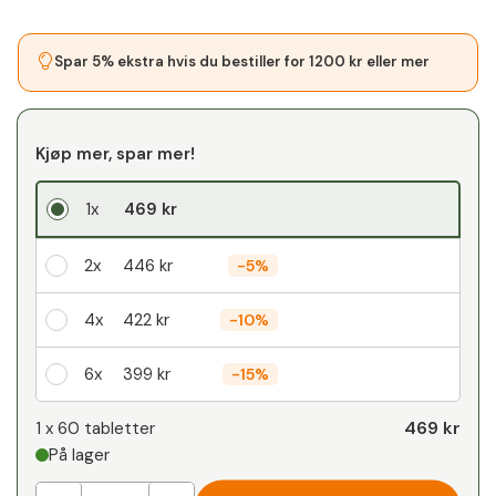
Spar 5% ekstra hvis du bestiller for 1200 kr eller mer
Kjøp mer, spar mer!
1x
469 kr
2x
446 kr
-
5%
4x
422 kr
-
10%
6x
399 kr
-
15%
Din personlige rabatt
469 kr
1 x
60 tabletter
På lager
1
x
0 kr
-
%