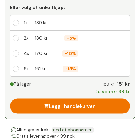
Eller velg et enkeltkjøp:
1x
189 kr
2x
180 kr
-
5%
4x
170 kr
-
10%
6x
161 kr
-
15%
Din personlige rabatt
151 kr
På lager
189 kr
Du sparer 38 kr
1
x
0 kr
-
%
Legg i handlekurven
Alltid gratis frakt
med et abonnement
Gratis levering over 499 nok