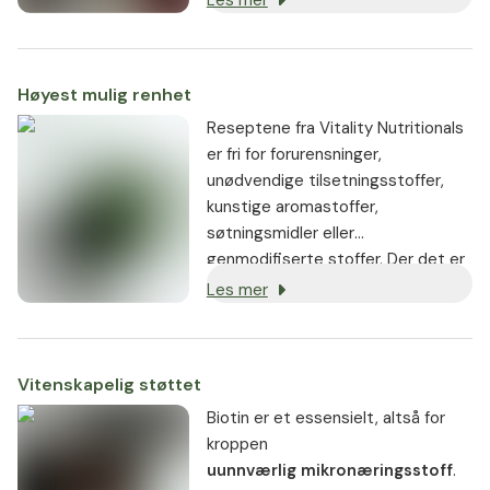
Les mer
Høyest mulig renhet
Reseptene fra Vitality Nutritionals
er fri for forurensninger,
unødvendige tilsetningsstoffer,
kunstige aromastoffer,
søtningsmidler eller
genmodifiserte stoffer. Der det er
mulig, brukes veganske eller
Les mer
vegetarianske ingredienser.
Vitenskapelig støttet
Biotin er et essensielt, altså for
kroppen
uunnværlig mikronæringsstoff
.