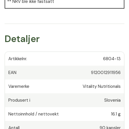
** NRV ble ikke fastsatt
Detaljer
Artikkelnr.
6804-13
EAN
9120012911956
Varemerke
Vitality Nutritionals
Produsert i
Slovenia
Nettoinnhold / nettovekt
16.1 g
Antall
90
kapsler