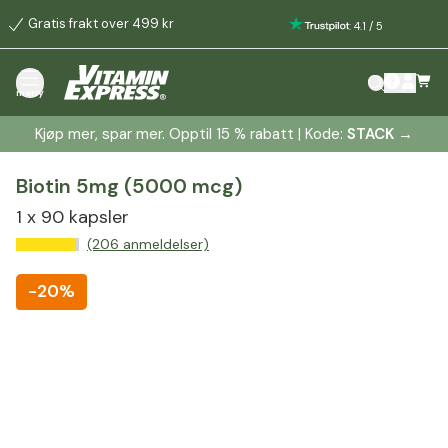
Gratis frakt over 499 kr
:
4.1
/
5
meny
Kjøp mer, spar mer. Opptil 15 % rabatt | Kode:
STACK
→
Biotin 5mg (5000 mcg)
1 x 90 kapsler
(206 anmeldelser)
-
20%