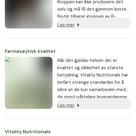
Kroppen kan ikke produsere det
selv og må få det gjennom kosten.
Biotin tilhører gruppen av B-
vitaminer og er også kjent som
Les mer
vitamin H, vitamin B7 eller – for
eksempel i Frankrike – som vitamin
B8.
Farmasøytisk kvalitet
Når det gjelder helsen din, er
kvalitet og sikkerhet av største
betydning. Vitality Nutritionals har
innført strenge standarder for å
sikre at de kun samarbeider med
de mest pålitelige leverandørene.
Les mer
Vitality Nutritionals