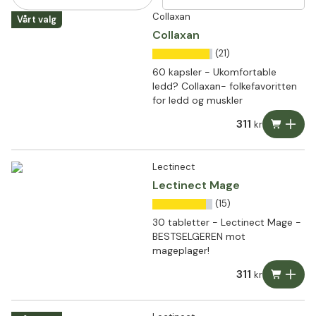
Collaxan
Vårt valg
Collaxan
(21)
60 kapsler - Ukomfortable
ledd? Collaxan- folkefavoritten
for ledd og muskler
311
kr
Lectinect
Lectinect Mage
(15)
30 tabletter - Lectinect Mage -
BESTSELGEREN mot
mageplager!
311
kr