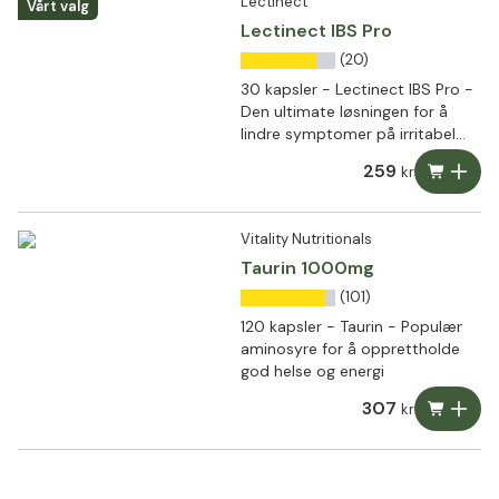
Lectinect
Vårt valg
Lectinect IBS Pro
(20)
30 kapsler - Lectinect IBS Pro -
Den ultimate løsningen for å
lindre symptomer på irritabel
tarm (IBS)
259
kr
Vitality Nutritionals
Taurin 1000mg
(101)
120 kapsler - Taurin - Populær
aminosyre for å opprettholde
god helse og energi
307
kr