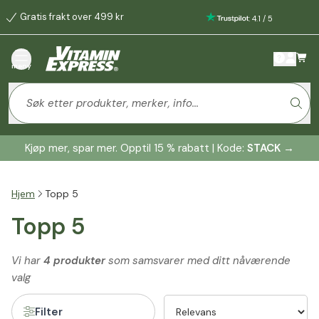
Gratis frakt over 499 kr
:
4.1
/
5
meny
Kjøp mer, spar mer. Opptil 15 % rabatt | Kode:
STACK
→
Hjem
Topp 5
Topp 5
Vi har
4 produkter
som samsvarer med ditt nåværende
valg
Filter